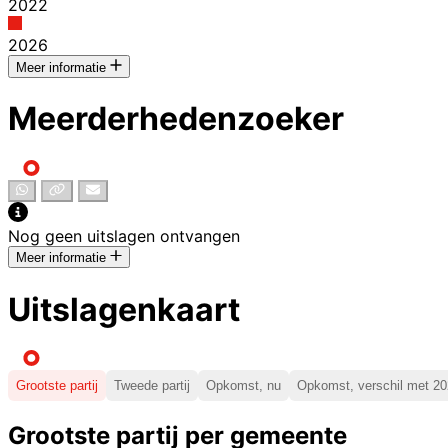
2022
2026
Meer informatie
Partijnaam
Zetels 2022
Zetels 2026
Verschil tussen 2
Meerderhedenzoeker
Nog geen uitslagen ontvangen
Meer informatie
Uitslagenkaart
Grootste partij
Tweede partij
Opkomst, nu
Opkomst, verschil met 2
Grootste partij per gemeente